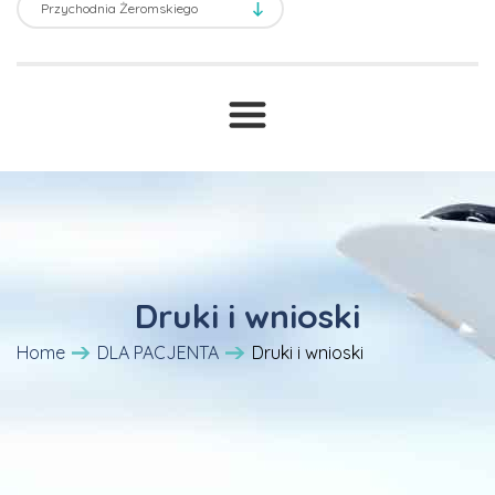
Transport sanitarny
Prawne ABC
T
Druki i wnioski
Cennik
Druki i wnioski
Home
DLA PACJENTA
Druki i wnioski