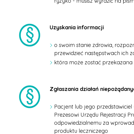
ryzyko - musisz wyrazić na piś
Uzyskania informacji
o swoim stanie zdrowia, rozpo
przewidzieć następstwach ich z
która może zostać przekazana t
Zgłaszania działań niepożądan
Pacjent lub jego przedstawici
Prezesowi Urzędu Rejestracji 
odpowiedzialnemu za wprowadze
produktu leczniczego