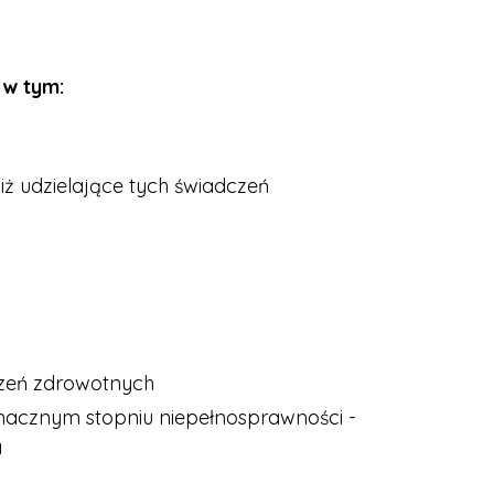
 w tym:
ż udzielające tych świadczeń
dczeń zdrowotnych
nacznym stopniu niepełnosprawności -
a