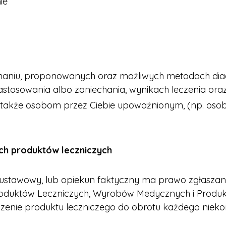
mie
znaniu, proponowanych oraz możliwych metodach diagn
astosowania albo zaniechania, wynikach leczenia ora
akże osobom przez Ciebie upoważnionym, (np. osobie
ych
produktów leczniczych
el ustawowy, lub opiekun faktyczny ma prawo zgła
Produktów Leczniczych, Wyrobów Medycznych i Produ
nie produktu leczniczego do obrotu każdego niekor