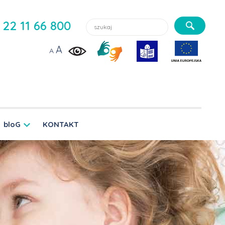
Szukaj lekarzy, usługi, aktualności:
22 11 66 800
A
A
bloG
KONTAKT