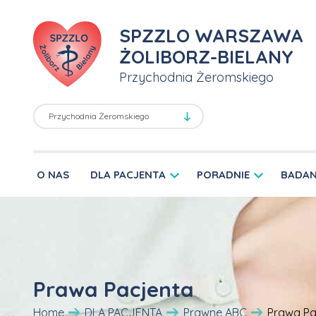
SPZZLO WARSZAWA
ŻOLIBORZ-BIELANY
Przychodnia Żeromskiego
O NAS
DLA PACJENTA
PORADNIE
BADAN
Prawa Pacjenta
Home
DLA PACJENTA
Prawne ABC
Prawa Pa