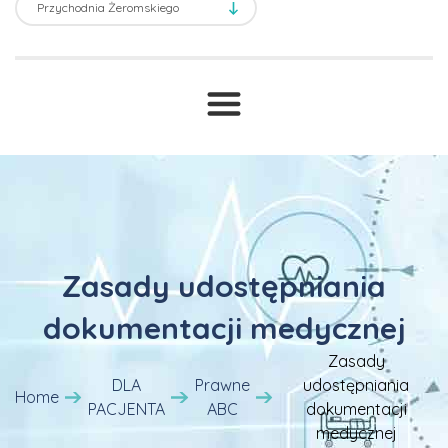
Transport sanitarny
Prawne ABC
T
Druki i wnioski
Cennik
Zasady udostępniania
dokumentacji medycznej
Zasady
DLA
Prawne
udostępniania
Home
PACJENTA
ABC
dokumentacji
medycznej