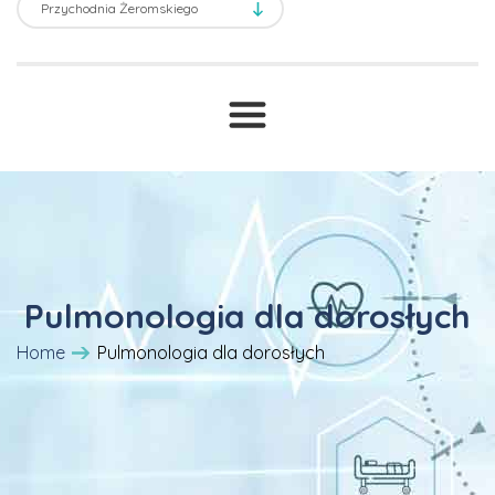
Transport sanitarny
Prawne ABC
T
Druki i wnioski
Cennik
Pulmonologia dla dorosłych
Home
Pulmonologia dla dorosłych