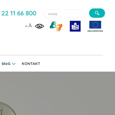
Szukaj lekarzy, usługi, aktualności:
22 11 66 800
A
A
bloG
KONTAKT