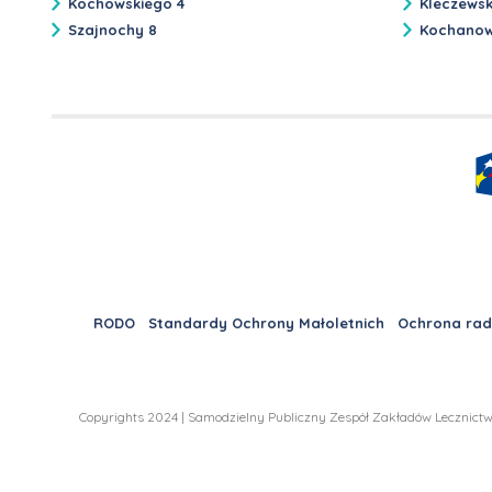
Kochowskiego 4
Kleczews
Szajnochy 8
Kochanow
RODO
Standardy Ochrony Małoletnich
Ochrona rad
Copyrights 2024 | Samodzielny Publiczny Zespół Zakładów Lecznictw