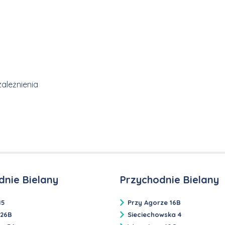
zależnienia
dnie Bielany
Przychodnie Bielany
15
Przy Agorze 16B
 26B
Sieciechowska 4