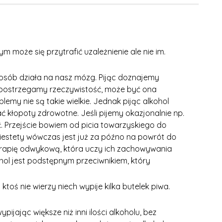
ym może się przytrafić uzależnienie ale nie im.
sposób działa na nasz mózg. Pijąc doznajemy
 i spostrzegamy rzeczywistość, może być ona
blemy nie są takie wielkie. Jednak pijąc alkohol
łopoty zdrowotne. Jeśli pijemy okazjonalnie np.
ść. Przejście bowiem od picia towarzyskiego do
Niestety wówczas jest już za późno na powrót do
erapię odwykową, która uczy ich zachowywania
ohol jest podstępnym przeciwnikiem, który
ktoś nie wierzy niech wypije kilka butelek piwa.
jając większe niż inni ilości alkoholu, bez