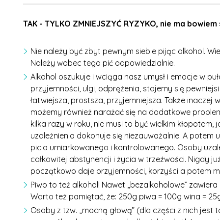
TAK - TYLKO ZMNIEJSZYĆ RYZYKO, nie ma bowiem 
Nie należy być zbyt pewnym siebie pijąc alkohol. Wiel
Należy wobec tego pić odpowiedzialnie.
Alkohol oszukuje i wciąga nasz umysł i emocje w pu
przyjemności, ulgi, odprężenia, stajemy się pewniej
łatwiejsza, prostsza, przyjemniejsza. Także inaczej w
możemy również narażać się na dodatkowe problemy
kilka razy w roku, nie musi to być wielkim kłopotem,
uzależnienia dokonuje się niezauważalnie. A potem 
picia umiarkowanego i kontrolowanego. Osoby uzal
całkowitej abstynencji i życia w trzeźwości. Nigdy 
początkowo daje przyjemności, korzyści a potem mo
Piwo to też alkohol! Nawet „bezalkoholowe” zawiera pe
Warto też pamiętać, że: 250g piwa = 100g wina = 25g
Osoby z tzw. „mocną głową” (dla części z nich jest 