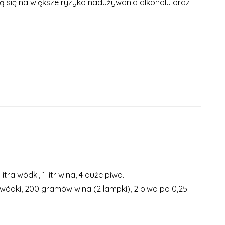
ją się na większe ryzyko nadużywania alkoholu oraz
a wódki, 1 litr wina, 4 duże piwa.
wódki, 200 gramów wina (2 lampki), 2 piwa po 0,25