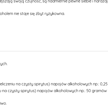
jszają swoją czujność, są nadmiernie pewne siebie i naraża
oholem nie staje się zbyt ryzykowna.
ych.
.
eniu na czysty spirytus) napojów alkoholowych np.: 0,25 litr
iu na czysty spirytus) napojów alkoholowych np.: 50 gramów 
iwo.