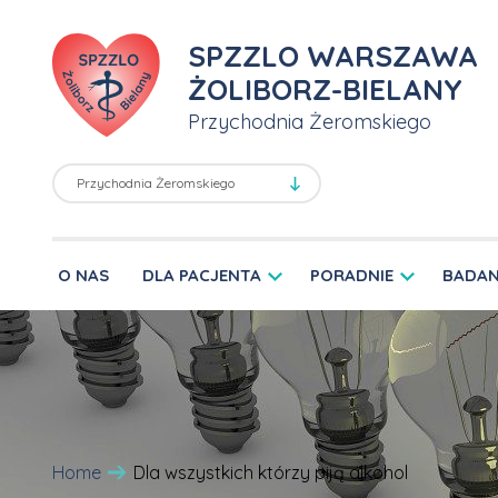
SPZZLO WARSZAWA
ŻOLIBORZ-BIELANY
Przychodnia Żeromskiego
O NAS
DLA PACJENTA
PORADNIE
BADAN
Home
Dla wszystkich którzy piją alkohol