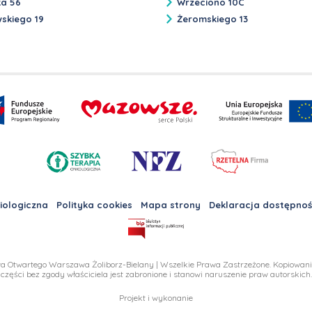
ka 56
Wrzeciono 10C
skiego 19
Żeromskiego 13
iologiczna
Polityka cookies
Mapa strony
Deklaracja dostępnoś
a Otwartego Warszawa Żoliborz-Bielany | Wszelkie Prawa Zastrzeżone. Kopiowanie,
części bez zgody właściciela jest zabronione i stanowi naruszenie praw autorskich.
Projekt i wykonanie