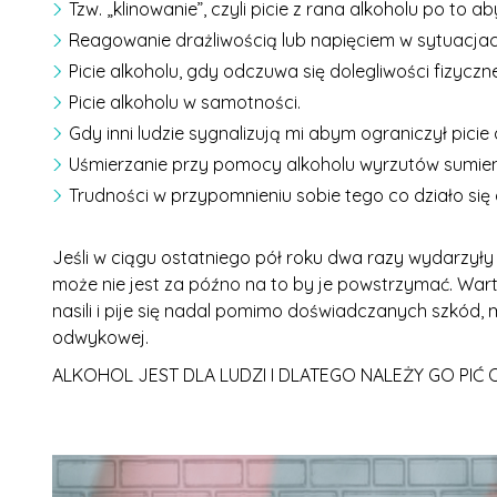
Tzw. „klinowanie”, czyli picie z rana alkoholu po to 
Reagowanie drażliwością lub napięciem w sytuacjach
Picie alkoholu, gdy odczuwa się dolegliwości fizyczne
Picie alkoholu w samotności.
Gdy inni ludzie sygnalizują mi abym ograniczył picie
Uśmierzanie przy pomocy alkoholu wyrzutów sumien
Trudności w przypomnieniu sobie tego co działo się
Jeśli w ciągu ostatniego pół roku dwa razy wydarzyły s
może nie jest za późno na to by je powstrzymać. Warto
nasili i pije się nadal pomimo doświadczanych szkód, 
odwykowej.
ALKOHOL JEST DLA LUDZI I DLATEGO NALEŻY GO PIĆ 