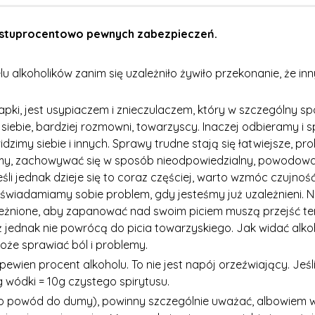
stuprocentowo pewnych zabezpieczeń.
u alkoholików zanim się uzależniło żywiło przekonanie, że inn
łapki, jest usypiaczem i znieczulaczem, który w szczególny 
si siebie, bardziej rozmowni, towarzyscy. Inaczej odbieramy
idzimy siebie i innych. Sprawy trudne stają się łatwiejsze, pro
, zachowywać się w sposób nieodpowiedzialny, powodować k
 jeśli jednak dzieje się to coraz częściej, warto wzmóc czujno
uświadamiamy sobie problem, gdy jesteśmy już uzależnieni. 
eżnione, aby zapanować nad swoim piciem muszą przejść t
już jednak nie powrócą do picia towarzyskiego. Jak widać alk
że sprawiać ból i problemy.
wien procent alkoholu. To nie jest napój orzeźwiający. Jeśli 
 wódki = 10g czystego spirytusu.
to powód do dumy), powinny szczególnie uważać, albowiem wypi