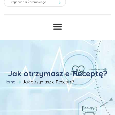
Transport sanitarny
Prawne ABC
T
Druki i wnioski
Cennik
Jak otrzymasz e-Receptę?
Home
Jak otrzymasz e-Receptę?