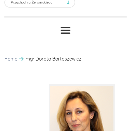
Transport sanitarny
Prawne ABC
T
Druki i wnioski
Cennik
Home
mgr Dorota Bartoszewicz